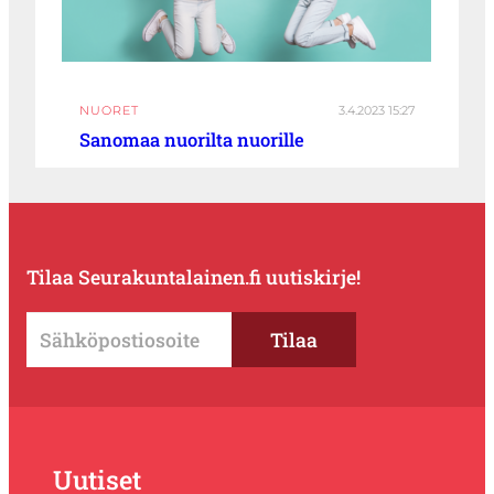
NUORET
3.4.2023 15:27
Sanomaa nuorilta nuorille
Tilaa Seurakuntalainen.fi uutiskirje!
Uutiset