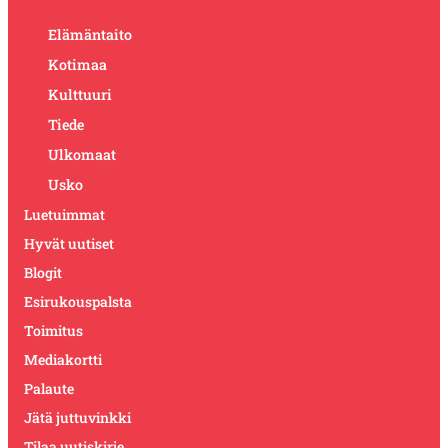
Elämäntaito
Kotimaa
Kulttuuri
Tiede
Ulkomaat
Usko
Luetuimmat
Hyvät uutiset
Blogit
Esirukouspalsta
Toimitus
Mediakortti
Palaute
Jätä juttuvinkki
Tilaa uutiskirje