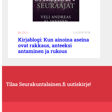
BLOGI
5.4.2019 19:18
Kirjablogi: Kun ainoina aseina
ovat rakkaus, anteeksi
antaminen ja rukous
Tilaa Seurakuntalainen.fi uutiskirje!