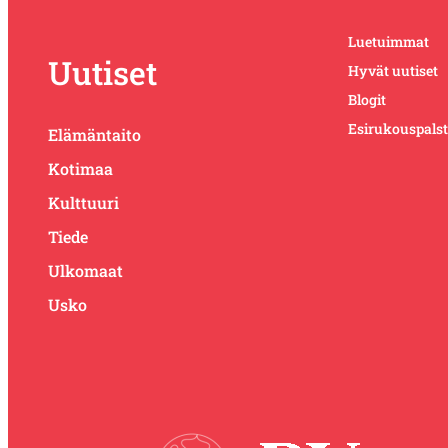
Luetuimmat
Uutiset
Hyvät uutiset
Blogit
Esirukouspals
Elämäntaito
Kotimaa
Kulttuuri
Tiede
Ulkomaat
Usko