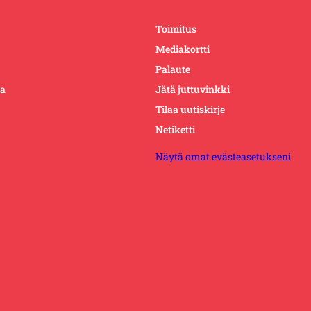
Toimitus
Mediakortti
Palaute
ta
Jätä juttuvinkki
Tilaa uutiskirje
Netiketti
Näytä omat evästeasetukseni