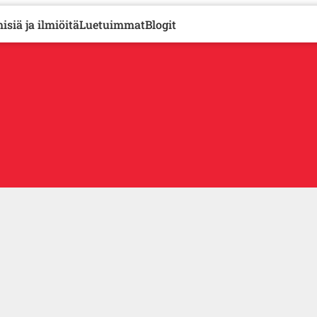
isiä ja ilmiöitä
Luetuimmat
Blogit