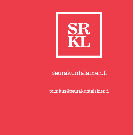
Seurakuntalainen.fi
toimitus@seurakuntalainen.fi