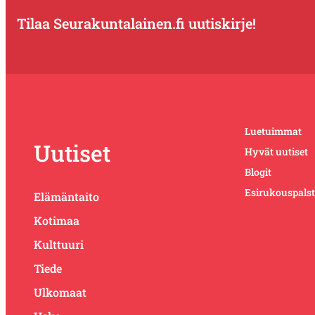
Tilaa Seurakuntalainen.fi uutiskirje!
Luetuimmat
Uutiset
Hyvät uutiset
Blogit
Esirukouspals
Elämäntaito
Kotimaa
Kulttuuri
Tiede
Ulkomaat