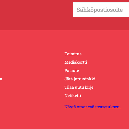
Toimitus
Mediakortti
Palaute
ta
Jätä juttuvinkki
Tilaa uutiskirje
Netiketti
Näytä omat evästeasetukseni