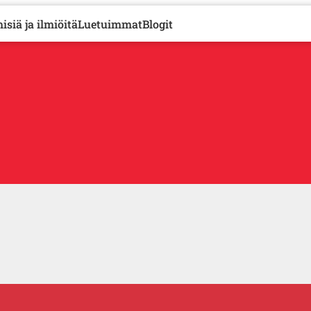
isiä ja ilmiöitä
Luetuimmat
Blogit