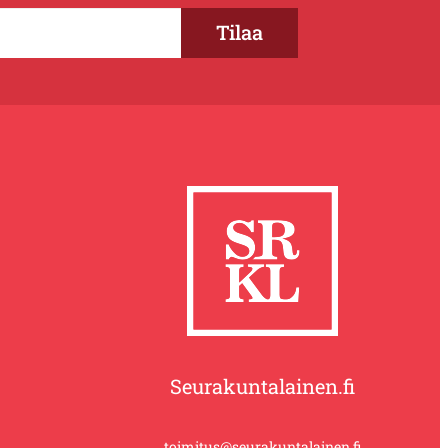
Seurakuntalainen.fi
toimitus@seurakuntalainen.fi