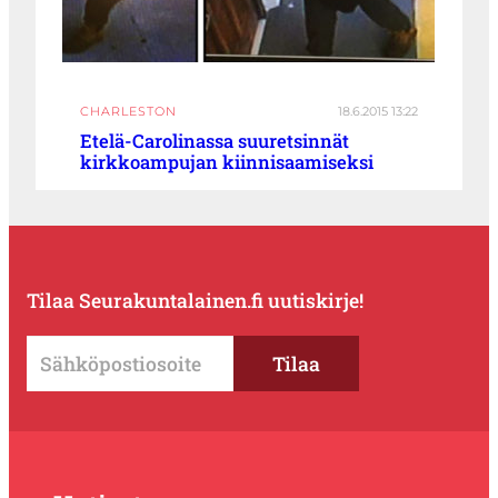
CHARLESTON
18.6.2015 13:22
Etelä-Carolinassa suuretsinnät
kirkkoampujan kiinnisaamiseksi
Tilaa Seurakuntalainen.fi uutiskirje!