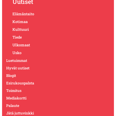
Uutiset
Elämäntaito
Kotimaa
Kulttuuri
Tiede
Ulkomaat
Usko
Luetuimmat
Hyvät uutiset
Blogit
Esirukouspalsta
Toimitus
Mediakortti
Palaute
Jätä juttuvinkki