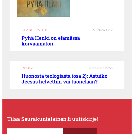
KIRJALLISUUS
5.1.2024 13:12
Pyhä Henki on elämässä
korvaamaton
BLOGI
20.12.2022 19:53
Huonosta teologiasta (osa 2): Astuiko
Jeesus helvettiin vai tuonelaan?
Tilaa Seurakuntalainen.fi uutiskirje!