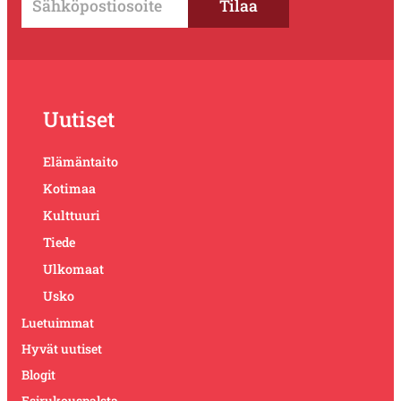
Uutiset
Elämäntaito
Kotimaa
Kulttuuri
Tiede
Ulkomaat
Usko
Luetuimmat
Hyvät uutiset
Blogit
Esirukouspalsta