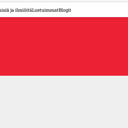
isiä ja ilmiöitä
Luetuimmat
Blogit