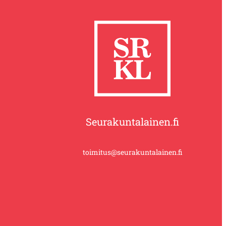
Seurakuntalainen.fi
toimitus@seurakuntalainen.fi