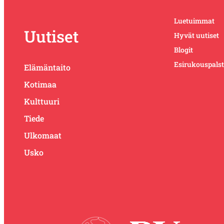
Luetuimmat
Uutiset
Hyvät uutiset
Blogit
Esirukouspals
Elämäntaito
Kotimaa
Kulttuuri
Tiede
Ulkomaat
Usko