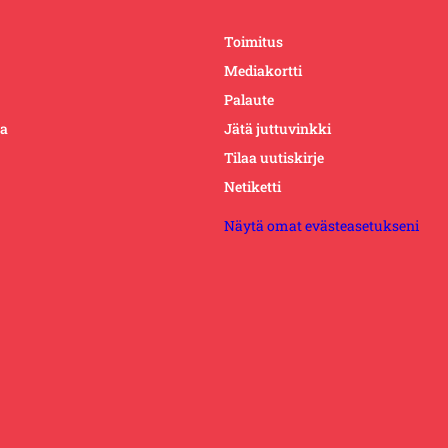
Toimitus
Mediakortti
Palaute
ta
Jätä juttuvinkki
Tilaa uutiskirje
Netiketti
Näytä omat evästeasetukseni