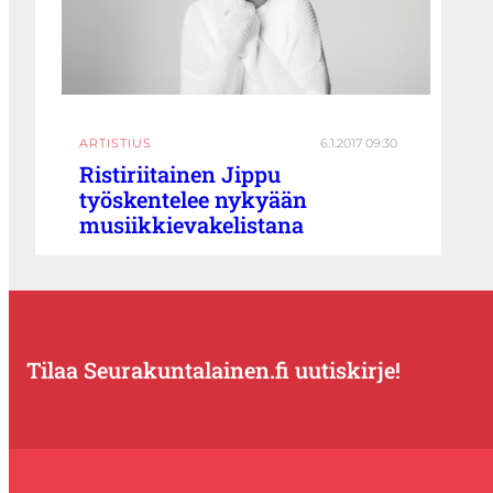
ARTISTIUS
6.1.2017 09:30
Ristiriitainen Jippu
työskentelee nykyään
musiikkievakelistana
Tilaa Seurakuntalainen.fi uutiskirje!