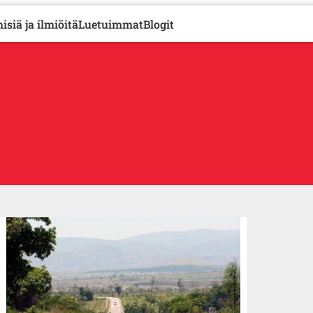
isiä ja ilmiöitä
Luetuimmat
Blogit