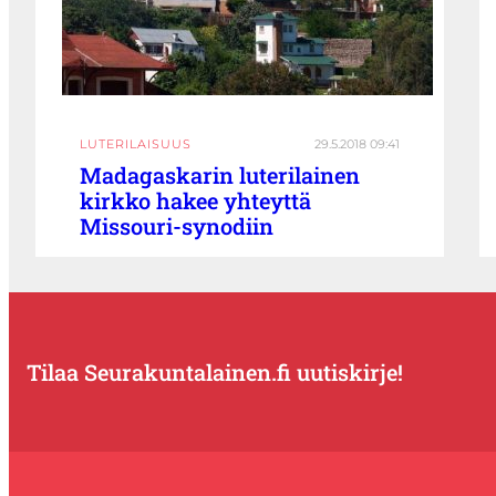
LUTERILAISUUS
29.5.2018 09:41
Madagaskarin luterilainen
kirkko hakee yhteyttä
Missouri-synodiin
Tilaa Seurakuntalainen.fi uutiskirje!