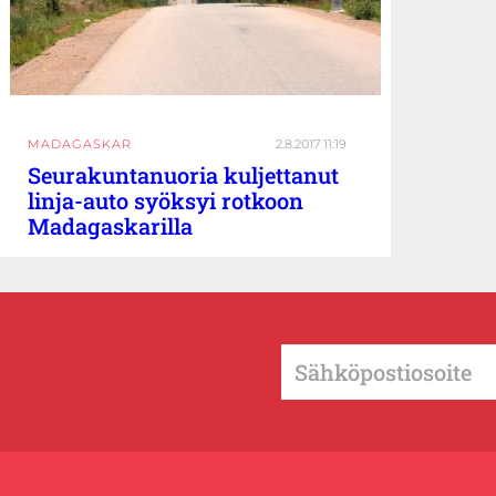
MADAGASKAR
2.8.2017 11:19
Seurakuntanuoria kuljettanut
linja-auto syöksyi rotkoon
Madagaskarilla