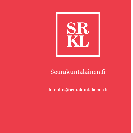
Seurakuntalainen.fi
toimitus@seurakuntalainen.fi