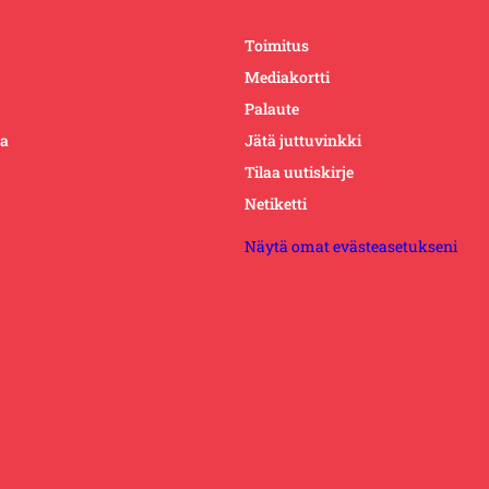
Toimitus
Mediakortti
Palaute
ta
Jätä juttuvinkki
Tilaa uutiskirje
Netiketti
Näytä omat evästeasetukseni