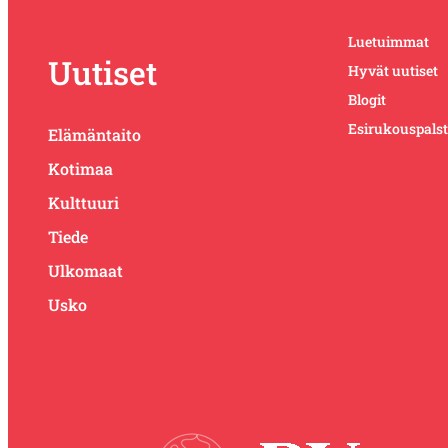
Luetuimmat
Uutiset
Hyvät uutiset
Blogit
Esirukouspals
Elämäntaito
Kotimaa
Kulttuuri
Tiede
Ulkomaat
Usko