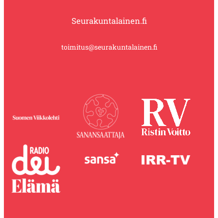
Seurakuntalainen.fi
toimitus@seurakuntalainen.fi