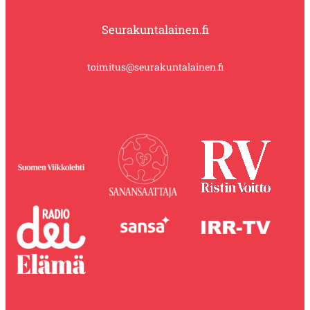
Seurakuntalainen.fi
toimitus@seurakuntalainen.fi