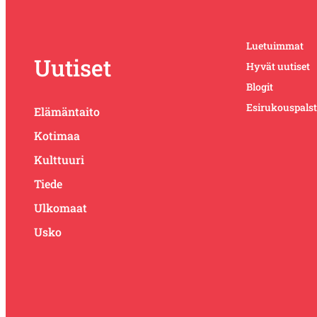
Luetuimmat
Uutiset
Hyvät uutiset
Blogit
Esirukouspals
Elämäntaito
Kotimaa
Kulttuuri
Tiede
Ulkomaat
Usko