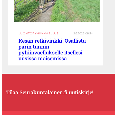
LUONTOPYHIINVAELLUS
2.6.2026 08:54
Kesän retkivinkki: Osallistu
parin tunnin
pyhiinvaellukselle itsellesi
uusissa maisemissa
Tilaa Seurakuntalainen.fi uutiskirje!