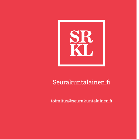
Seurakuntalainen.fi
toimitus@seurakuntalainen.fi