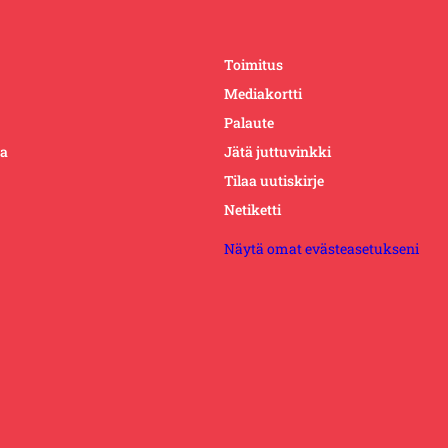
Toimitus
Mediakortti
Palaute
ta
Jätä juttuvinkki
Tilaa uutiskirje
Netiketti
Näytä omat evästeasetukseni