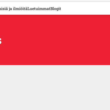
isiä ja ilmiöitä
Luetuimmat
Blogit
s