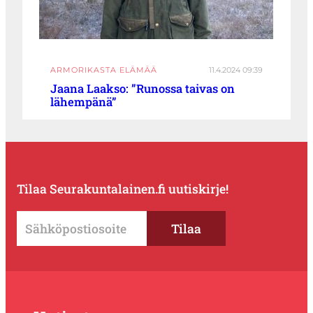
ARMORIKASTA ELÄMÄÄ
11.4.2024 09:39
Jaana Laakso: ”Runossa taivas on
lähempänä”
Tilaa Seurakuntalainen.fi uutiskirje!