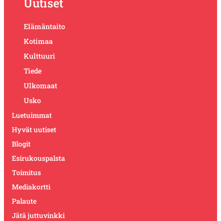
Uutiset
Elämäntaito
Kotimaa
Kulttuuri
Tiede
Ulkomaat
Usko
Luetuimmat
Hyvät uutiset
Blogit
Esirukouspalsta
Toimitus
Mediakortti
Palaute
Jätä juttuvinkki