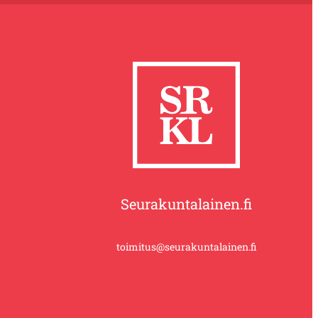
Seurakuntalainen.fi
toimitus@seurakuntalainen.fi