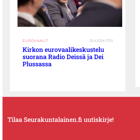
EUROVAALIT
25.4.2024 17:10
Kirkon eurovaalikeskustelu
suorana Radio Deissä ja Dei
Plussassa
Tilaa Seurakuntalainen.fi uutiskirje!