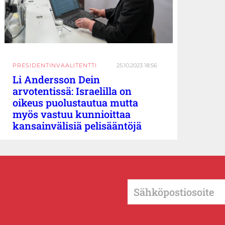
PRESIDENTINVAALITENTTI
25.10.2023 18:56
Li Andersson Dein
arvotentissä: Israelilla on
oikeus puolustautua mutta
myös vastuu kunnioittaa
kansainvälisiä pelisääntöjä