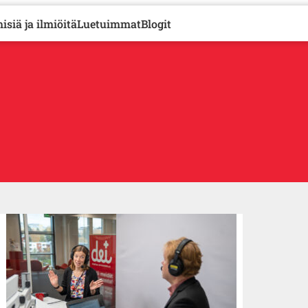
isiä ja ilmiöitä
Luetuimmat
Blogit