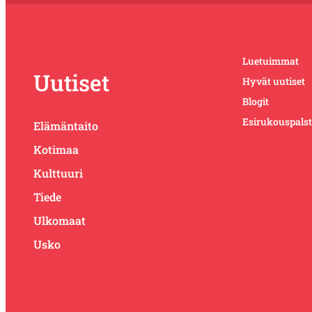
Luetuimmat
Uutiset
Hyvät uutiset
Blogit
Esirukouspals
Elämäntaito
Kotimaa
Kulttuuri
Tiede
Ulkomaat
Usko