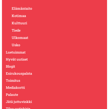
Elämäntaito
Kotimaa
Kulttuuri
Tiede
Ulkomaat
Usko
Luetuimmat
Hyvät uutiset
Blogit
Esirukouspalsta
Toimitus
Mediakortti
Palaute
Jätä juttuvinkki
Tilaa uutiskirje