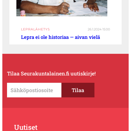
LEPRALÄHETYS
26.1.2024 15:00
Lepra ei ole historiaa — aivan vielä
Tilaa Seurakuntalainen.fi uutiskirje!
Uutiset