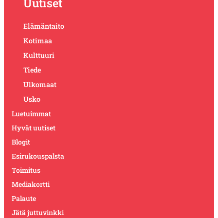
Uutiset
Elämäntaito
Kotimaa
Kulttuuri
Tiede
Ulkomaat
Usko
Luetuimmat
Hyvät uutiset
Blogit
Esirukouspalsta
Toimitus
Mediakortti
Palaute
Jätä juttuvinkki