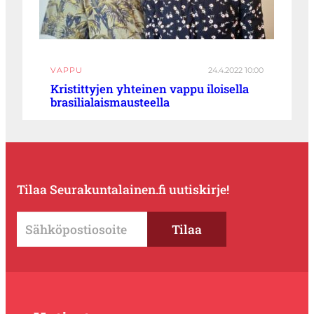
VAPPU
24.4.2022 10:00
Kristittyjen yhteinen vappu iloisella
brasilialaismausteella
Tilaa Seurakuntalainen.fi uutiskirje!