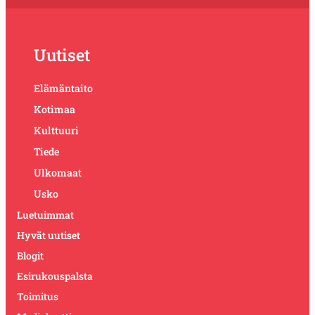
Uutiset
Elämäntaito
Kotimaa
Kulttuuri
Tiede
Ulkomaat
Usko
Luetuimmat
Hyvät uutiset
Blogit
Esirukouspalsta
Toimitus