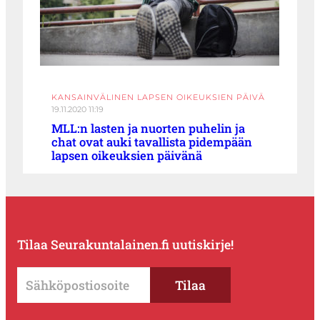
KANSAINVÄLINEN LAPSEN OIKEUKSIEN PÄIVÄ
19.11.2020 11:19
MLL:n lasten ja nuorten puhelin ja
chat ovat auki tavallista pidempään
lapsen oikeuksien päivänä
Tilaa Seurakuntalainen.fi uutiskirje!