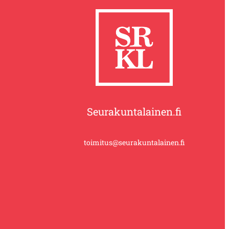
Seurakuntalainen.fi
toimitus@seurakuntalainen.fi