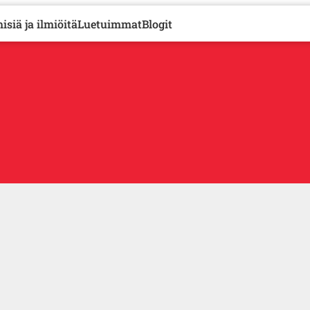
isiä ja ilmiöitä
Luetuimmat
Blogit