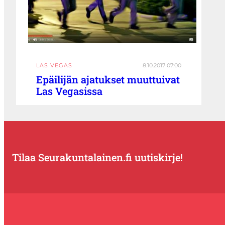
LAS VEGAS
8.10.2017 07:00
Epäilijän ajatukset muuttuivat
Las Vegasissa
Tilaa Seurakuntalainen.fi uutiskirje!