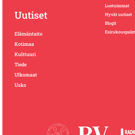
Luetuimmat
Uutiset
Hyvät uutiset
Blogit
Esirukouspals
Elämäntaito
Kotimaa
Kulttuuri
Tiede
Ulkomaat
Usko