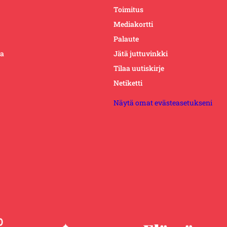
Toimitus
Mediakortti
Palaute
ta
Jätä juttuvinkki
Tilaa uutiskirje
Netiketti
Näytä omat evästeasetukseni