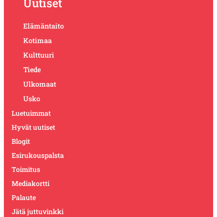
Uutiset
Elämäntaito
Kotimaa
Kulttuuri
Tiede
Ulkomaat
Usko
Luetuimmat
Hyvät uutiset
Blogit
Esirukouspalsta
Toimitus
Mediakortti
Palaute
Jätä juttuvinkki