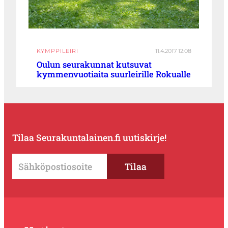
KYMPPILEIRI
11.4.2017 12:08
Oulun seurakunnat kutsuvat
kymmenvuotiaita suurleirille Rokualle
Tilaa Seurakuntalainen.fi uutiskirje!