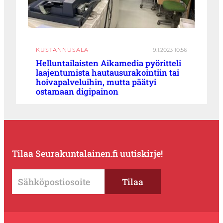
KUSTANNUSALA
9.1.2023 10:56
Helluntailaisten Aikamedia pyöritteli
laajentumista hautausurakointiin tai
hoivapalveluihin, mutta päätyi
ostamaan digipainon
Tilaa Seurakuntalainen.fi uutiskirje!