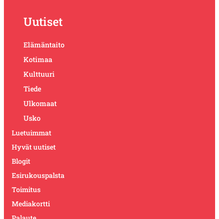
Uutiset
Elämäntaito
Kotimaa
Kulttuuri
Tiede
Ulkomaat
Usko
Luetuimmat
Hyvät uutiset
Blogit
Esirukouspalsta
Toimitus
Mediakortti
Palaute