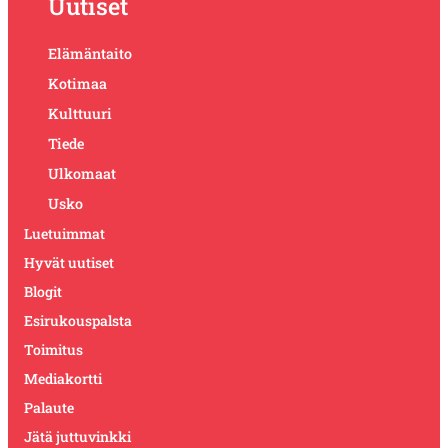
Uutiset
Elämäntaito
Kotimaa
Kulttuuri
Tiede
Ulkomaat
Usko
Luetuimmat
Hyvät uutiset
Blogit
Esirukouspalsta
Toimitus
Mediakortti
Palaute
Jätä juttuvinkki