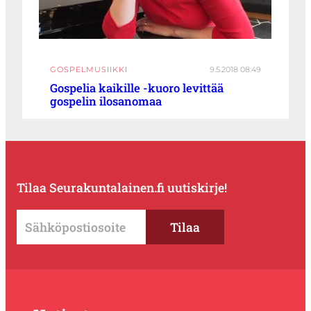
GOSPELMUSIIKKI
9.5.2018 08:49
Gospelia kaikille -kuoro levittää
gospelin ilosanomaa
Tilaa Seurakuntalainen.fi uutiskirje!