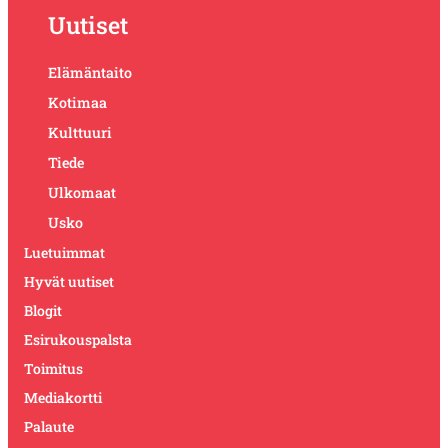
Uutiset
Elämäntaito
Kotimaa
Kulttuuri
Tiede
Ulkomaat
Usko
Luetuimmat
Hyvät uutiset
Blogit
Esirukouspalsta
Toimitus
Mediakortti
Palaute