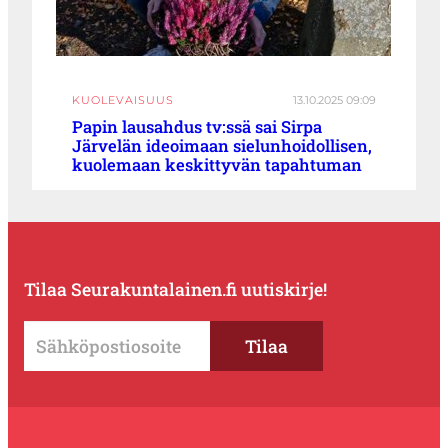
KUOLEVAISUUS
13.10.2025 09:09
Papin lausahdus tv:ssä sai Sirpa
Järvelän ideoimaan sielunhoidollisen,
kuolemaan keskittyvän tapahtuman
Tilaa Seurakuntalainen.fi uutiskirje!