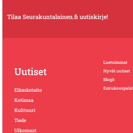
Tilaa Seurakuntalainen.fi uutiskirje!
Luetuimmat
Uutiset
Hyvät uutiset
Blogit
Esirukouspals
Elämäntaito
Kotimaa
Kulttuuri
Tiede
Ulkomaat