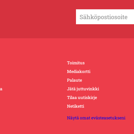
Toimitus
Mediakortti
Palaute
ta
Jätä juttuvinkki
Tilaa uutiskirje
Netiketti
Näytä omat evästeasetukseni