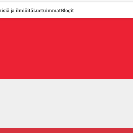
isiä ja ilmiöitä
Luetuimmat
Blogit