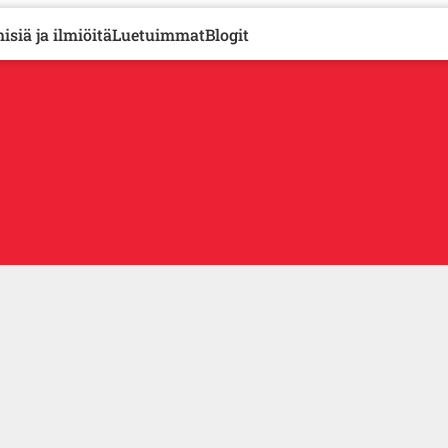
isiä ja ilmiöitä
Luetuimmat
Blogit