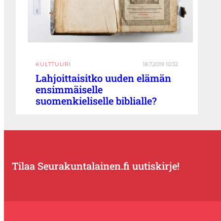
KULTTUURI
18.7.2019 10:32
Lahjoittaisitko uuden elämän
ensimmäiselle
suomenkieliselle biblialle?
Tilaa Seurakuntalainen.fi uutiskirje!