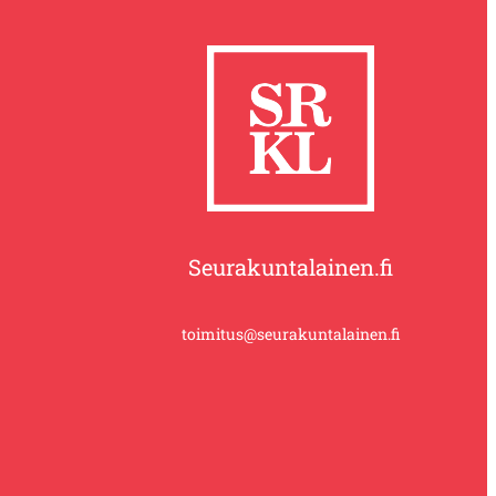
Seurakuntalainen.fi
toimitus@seurakuntalainen.fi