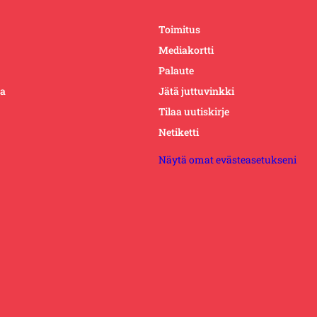
Toimitus
Mediakortti
Palaute
ta
Jätä juttuvinkki
Tilaa uutiskirje
Netiketti
Näytä omat evästeasetukseni