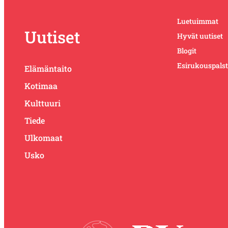
Luetuimmat
Uutiset
Hyvät uutiset
Blogit
Esirukouspals
Elämäntaito
Kotimaa
Kulttuuri
Tiede
Ulkomaat
Usko