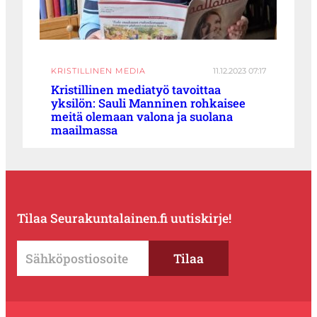
KRISTILLINEN MEDIA
11.12.2023 07:17
Kristillinen mediatyö tavoittaa
yksilön: Sauli Manninen rohkaisee
meitä olemaan valona ja suolana
maailmassa
Tilaa Seurakuntalainen.fi uutiskirje!