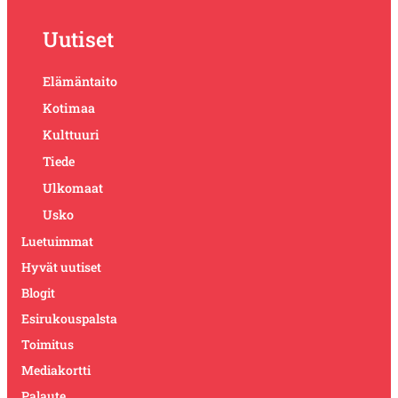
Uutiset
Elämäntaito
Kotimaa
Kulttuuri
Tiede
Ulkomaat
Usko
Luetuimmat
Hyvät uutiset
Blogit
Esirukouspalsta
Toimitus
Mediakortti
Palaute