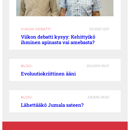
VIIKON DEBATTI
3.9.2025 12:57
Viikon debatti kysyy: Kehittyikö
ihminen apinasta vai amebasta?
BLOGI
25.9.2019 09:27
Evoluutiokriittinen ääni
BLOGI
3.8.2016 09:00
Lähettääkö Jumala sateen?