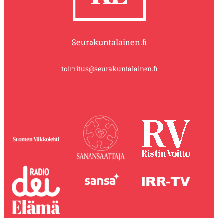
Seurakuntalainen.fi
toimitus@seurakuntalainen.fi