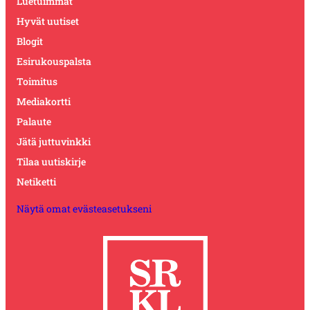
Luetuimmat
Hyvät uutiset
Blogit
Esirukouspalsta
Toimitus
Mediakortti
Palaute
Jätä juttuvinkki
Tilaa uutiskirje
Netiketti
Näytä omat evästeasetukseni