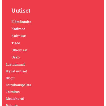
Uutiset
Elämäntaito
Kotimaa
Kulttuuri
Tiede
Ulkomaat
Usko
Luetuimmat
Hyvät uutiset
Blogit
Esirukouspalsta
Toimitus
Mediakortti
Palaute