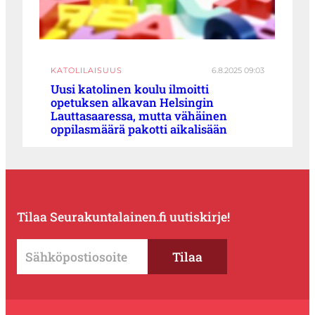
KATOLILAISUUS
6.8.2025 09:03
Uusi katolinen koulu ilmoitti
opetuksen alkavan Helsingin
Lauttasaaressa, mutta vähäinen
oppilasmäärä pakotti aikalisään
Tilaa Seurakuntalainen.fi uutiskirje!