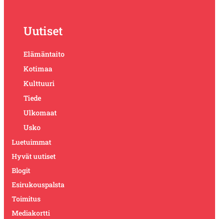
Uutiset
Elämäntaito
Kotimaa
Kulttuuri
Tiede
Ulkomaat
Usko
Luetuimmat
Hyvät uutiset
Blogit
Esirukouspalsta
Toimitus
Mediakortti