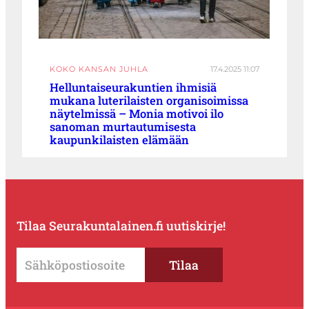
KOKO KANSAN JUHLA
17.4.2025 11:07
Helluntaiseurakuntien ihmisiä
mukana luterilaisten organisoimissa
näytelmissä – Monia motivoi ilo
sanoman murtautumisesta
kaupunkilaisten elämään
Tilaa Seurakuntalainen.fi uutiskirje!