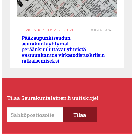
KIRKON KESKUSREKISTERI
8.11.2021 20:47
Pääkaupunkiseudun
seurakuntayhtymät
peräänkuuluttavat yhteistä
vastuunkantoa virkatodistuskriisin
ratkaisemiseksi
Tilaa Seurakuntalainen.fi uutiskirje!