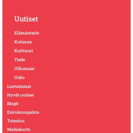
Uutiset
Elämäntaito
Kotimaa
Kulttuuri
Tiede
Ulkomaat
Usko
Luetuimmat
Hyvät uutiset
Blogit
Esirukouspalsta
Toimitus
Mediakortti