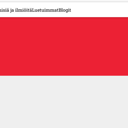
isiä ja ilmiöitä
Luetuimmat
Blogit