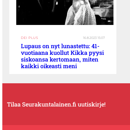
DEI PLUS
16.8.2023 15:07
Lupaus on nyt lunastettu: 41-
vuotiaana kuollut Kikka pyysi
siskoansa kertomaan, miten
kaikki oikeasti meni
Tilaa Seurakuntalainen.fi uutiskirje!