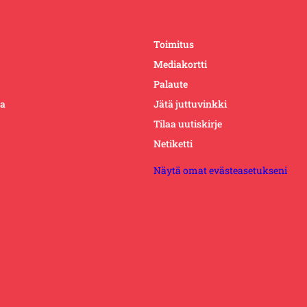
Toimitus
Mediakortti
Palaute
ta
Jätä juttuvinkki
Tilaa uutiskirje
Netiketti
Näytä omat evästeasetukseni