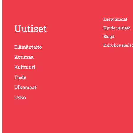
Luetuimmat
Uutiset
Hyvät uutiset
Blogit
Esirukouspals
Elämäntaito
Kotimaa
Kulttuuri
Tiede
Ulkomaat
Usko