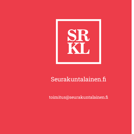
Seurakuntalainen.fi
toimitus@seurakuntalainen.fi