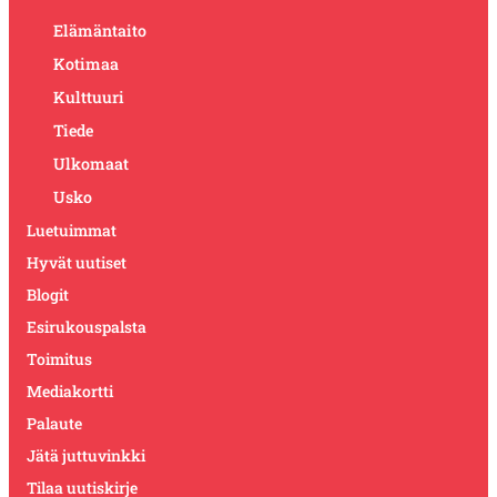
Elämäntaito
Kotimaa
Kulttuuri
Tiede
Ulkomaat
Usko
Luetuimmat
Hyvät uutiset
Blogit
Esirukouspalsta
Toimitus
Mediakortti
Palaute
Jätä juttuvinkki
Tilaa uutiskirje