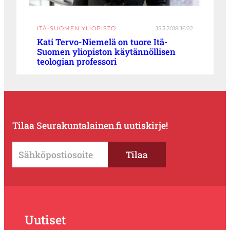
ITÄ-SUOMEN YLIOPISTO
15.3.2018 16:22
Kati Tervo-Niemelä on tuore Itä-
Suomen yliopiston käytännöllisen
teologian professori
Tilaa Seurakuntalainen.fi uutiskirje!
Uutiset