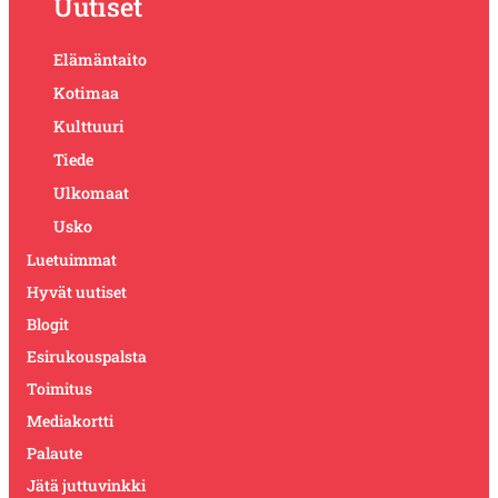
Uutiset
Elämäntaito
Kotimaa
Kulttuuri
Tiede
Ulkomaat
Usko
Luetuimmat
Hyvät uutiset
Blogit
Esirukouspalsta
Toimitus
Mediakortti
Palaute
Jätä juttuvinkki