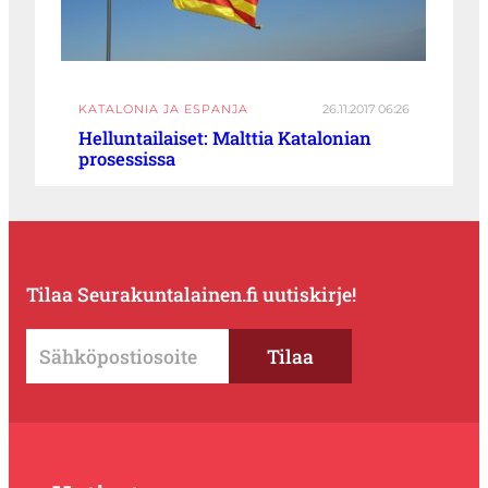
KATALONIA JA ESPANJA
26.11.2017 06:26
Helluntailaiset: Malttia Katalonian
prosessissa
Tilaa Seurakuntalainen.fi uutiskirje!