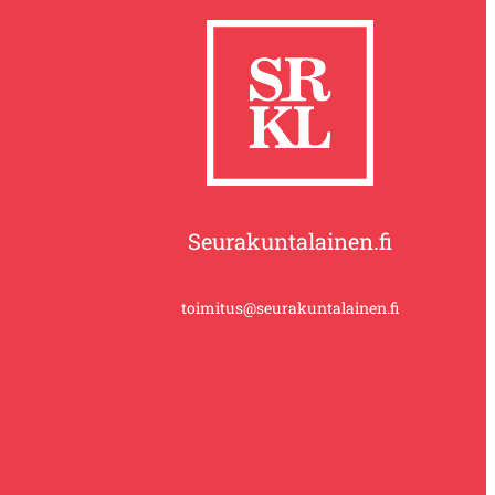
Seurakuntalainen.fi
toimitus@seurakuntalainen.fi