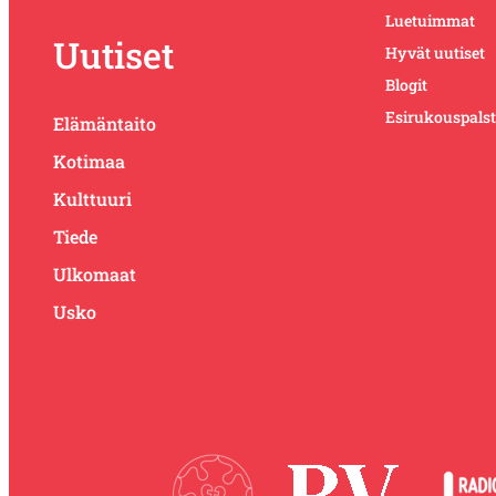
Luetuimmat
Uutiset
Hyvät uutiset
Blogit
Esirukouspals
Elämäntaito
Kotimaa
Kulttuuri
Tiede
Ulkomaat
Usko