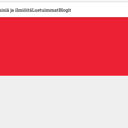
isiä ja ilmiöitä
Luetuimmat
Blogit