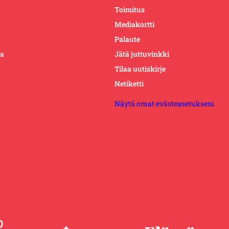
Toimitus
Mediakortti
Palaute
ta
Jätä juttuvinkki
Tilaa uutiskirje
Netiketti
Näytä omat evästeasetukseni