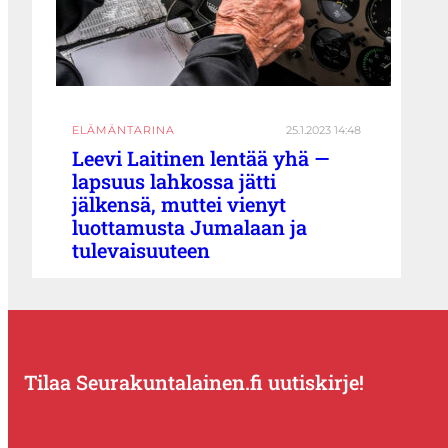
ELÄMÄNTARINA
25.1.2023 14:48
Leevi Laitinen lentää yhä —
lapsuus lahkossa jätti
jälkensä, muttei vienyt
luottamusta Jumalaan ja
tulevaisuuteen
Tilaa Seurakuntalainen.fi uutiskirje!