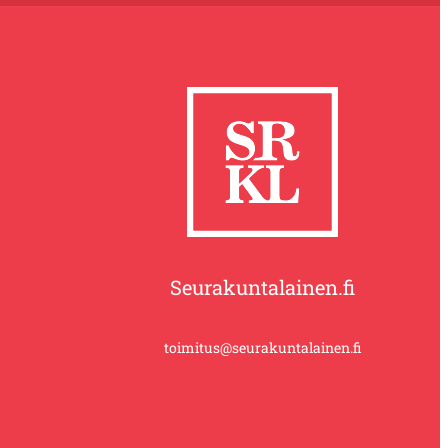
Seurakuntalainen.fi
toimitus@seurakuntalainen.fi