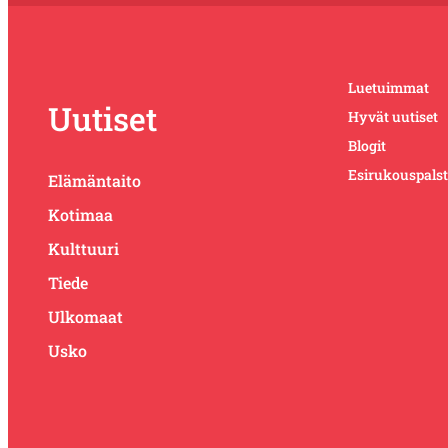
Luetuimmat
Uutiset
Hyvät uutiset
Blogit
Esirukouspals
Elämäntaito
Kotimaa
Kulttuuri
Tiede
Ulkomaat
Usko