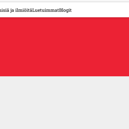
isiä ja ilmiöitä
Luetuimmat
Blogit