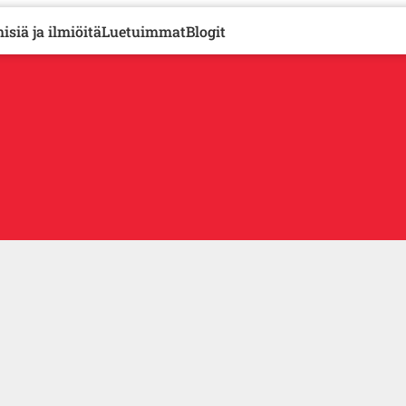
isiä ja ilmiöitä
Luetuimmat
Blogit