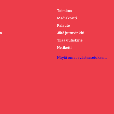
Toimitus
Mediakortti
Palaute
ta
Jätä juttuvinkki
Tilaa uutiskirje
Netiketti
Näytä omat evästeasetukseni