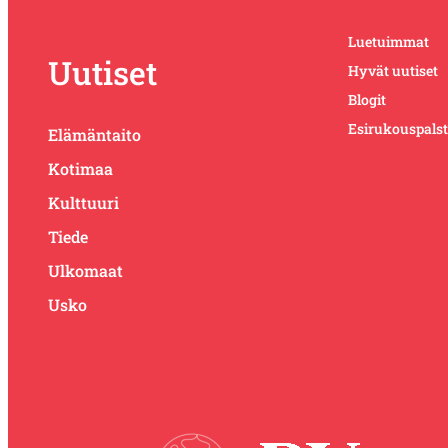
Luetuimmat
Uutiset
Hyvät uutiset
Blogit
Esirukouspals
Elämäntaito
Kotimaa
Kulttuuri
Tiede
Ulkomaat
Usko