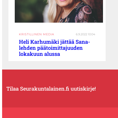
KRISTILLINEN MEDIA
6.9.2022 10:04
Heli Karhumäki jättää Sana-
lehden päätoimittajuuden
lokakuun alussa
Tilaa Seurakuntalainen.fi uutiskirje!