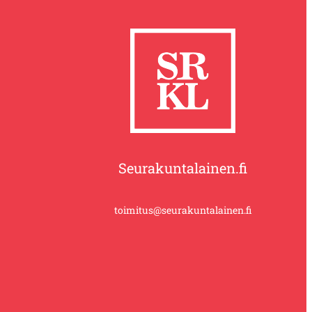
Seurakuntalainen.fi
toimitus@seurakuntalainen.fi