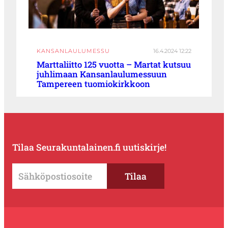
KANSANLAULUMESSU
16.4.2024 12:22
Marttaliitto 125 vuotta – Martat kutsuu
juhlimaan Kansanlaulumessuun
Tampereen tuomiokirkkoon
Tilaa Seurakuntalainen.fi uutiskirje!