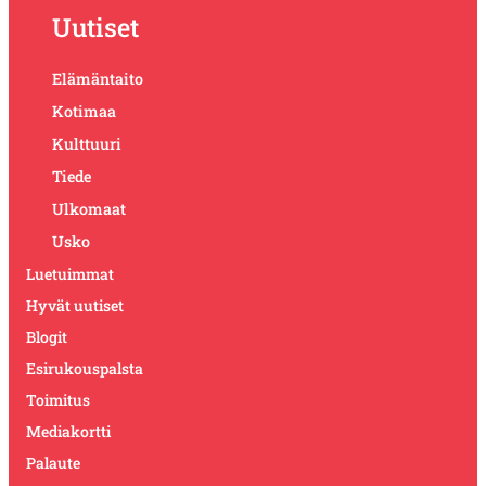
Uutiset
Elämäntaito
Kotimaa
Kulttuuri
Tiede
Ulkomaat
Usko
Luetuimmat
Hyvät uutiset
Blogit
Esirukouspalsta
Toimitus
Mediakortti
Palaute