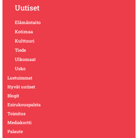
Uutiset
Elämäntaito
Kotimaa
Kulttuuri
Tiede
Ulkomaat
Usko
Luetuimmat
Hyvät uutiset
Blogit
Esirukouspalsta
Toimitus
Mediakortti
Palaute