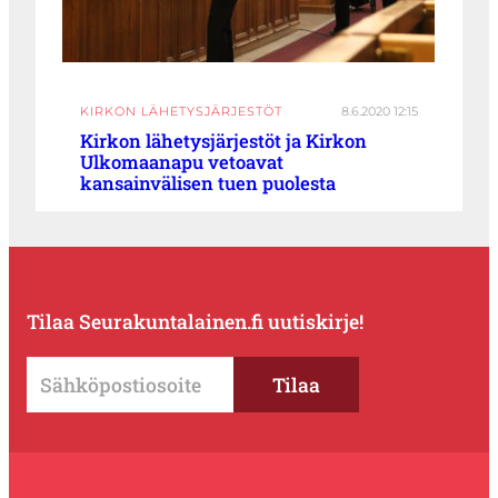
KIRKON LÄHETYSJÄRJESTÖT
8.6.2020 12:15
Kirkon lähetysjärjestöt ja Kirkon
Ulkomaanapu vetoavat
kansainvälisen tuen puolesta
Tilaa Seurakuntalainen.fi uutiskirje!