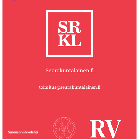
Seurakuntalainen.fi
toimitus@seurakuntalainen.fi