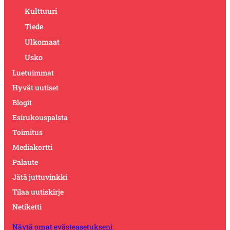
Kulttuuri
Tiede
Ulkomaat
Usko
Luetuimmat
Hyvät uutiset
Blogit
Esirukouspalsta
Toimitus
Mediakortti
Palaute
Jätä juttuvinkki
Tilaa uutiskirje
Netiketti
Näytä omat evästeasetukseni