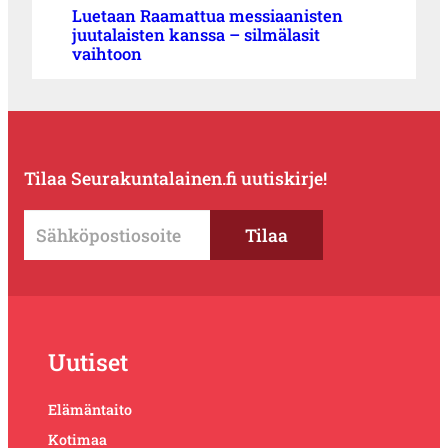
Luetaan Raamattua messiaanisten
juutalaisten kanssa – silmälasit
vaihtoon
Tilaa Seurakuntalainen.fi uutiskirje!
Uutiset
Elämäntaito
Kotimaa