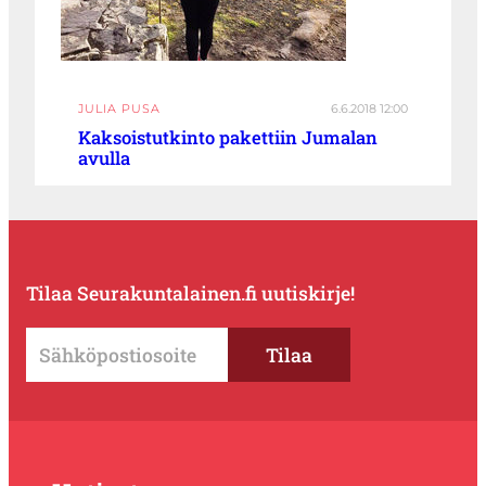
JULIA PUSA
6.6.2018 12:00
Kaksoistutkinto pakettiin Jumalan
avulla
Tilaa Seurakuntalainen.fi uutiskirje!