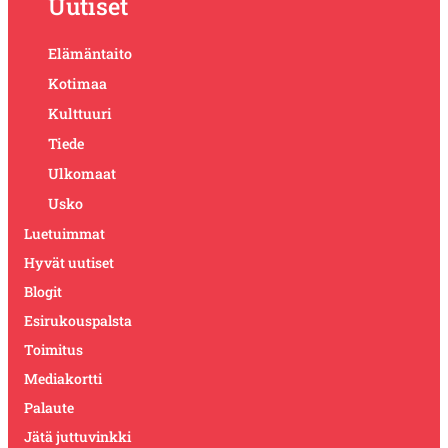
Uutiset
Elämäntaito
Kotimaa
Kulttuuri
Tiede
Ulkomaat
Usko
Luetuimmat
Hyvät uutiset
Blogit
Esirukouspalsta
Toimitus
Mediakortti
Palaute
Jätä juttuvinkki