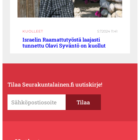
KUOLLEET
5.7.2024 11:41
Israelin Raamattutyöstä laajasti
tunnettu Olavi Syväntö on kuollut
Tilaa Seurakuntalainen.fi uutiskirje!