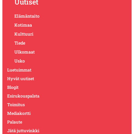
Uutiset
Elämäntaito
Kotimaa
Kulttuuri
Tiede
Ulkomaat
Usko
Luetuimmat
Hyvät uutiset
Blogit
Esirukouspalsta
Toimitus
Mediakortti
Palaute
Jätä juttuvinkki