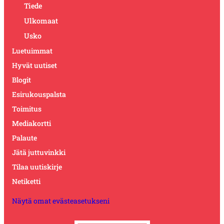
Tiede
Ulkomaat
Usko
Luetuimmat
Hyvät uutiset
Blogit
Esirukouspalsta
Toimitus
Mediakortti
Palaute
Jätä juttuvinkki
Tilaa uutiskirje
Netiketti
Näytä omat evästeasetukseni