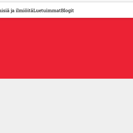
isiä ja ilmiöitä
Luetuimmat
Blogit