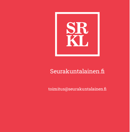
Seurakuntalainen.fi
toimitus@seurakuntalainen.fi