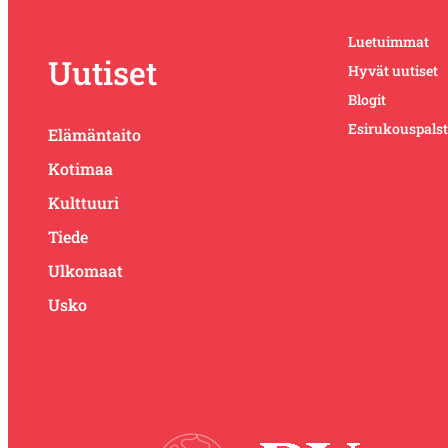
Luetuimmat
Uutiset
Hyvät uutiset
Blogit
Esirukouspals
Elämäntaito
Kotimaa
Kulttuuri
Tiede
Ulkomaat
Usko