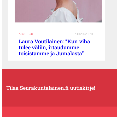
MUSIIKKI
3.10.2022 16:05
Laura Voutilainen: ”Kun viha
tulee väliin, irtaudumme
toisistamme ja Jumalasta”
Tilaa Seurakuntalainen.fi uutiskirje!