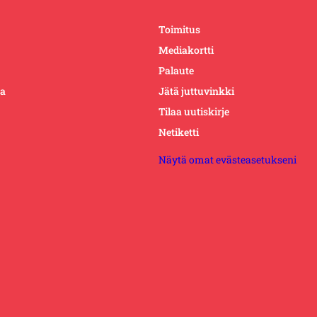
Toimitus
Mediakortti
Palaute
ta
Jätä juttuvinkki
Tilaa uutiskirje
Netiketti
Näytä omat evästeasetukseni