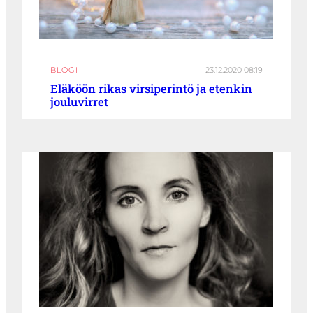
BLOGI
23.12.2020 08:19
Eläköön rikas virsiperintö ja etenkin
jouluvirret