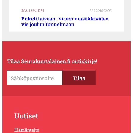
JOULUVIRSI
9.12.2016 12:09
Enkeli taivaan -virren musiikkivideo
vie joulun tunnelmaan
Tilaa Seurakuntalainen.fi uutiskirje!
Uutiset
Elämäntaito