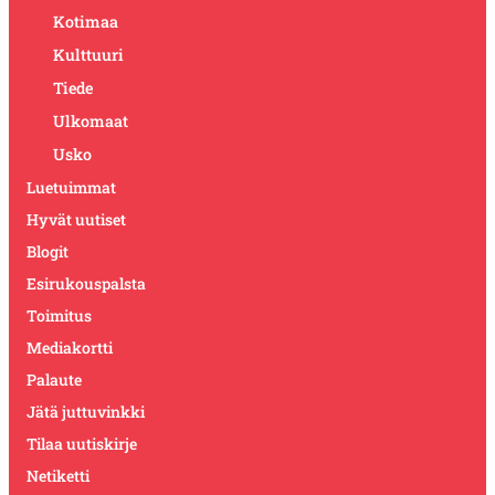
Kotimaa
Kulttuuri
Tiede
Ulkomaat
Usko
Luetuimmat
Hyvät uutiset
Blogit
Esirukouspalsta
Toimitus
Mediakortti
Palaute
Jätä juttuvinkki
Tilaa uutiskirje
Netiketti