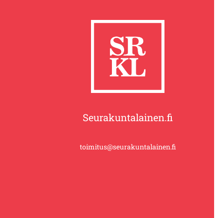
Seurakuntalainen.fi
toimitus@seurakuntalainen.fi