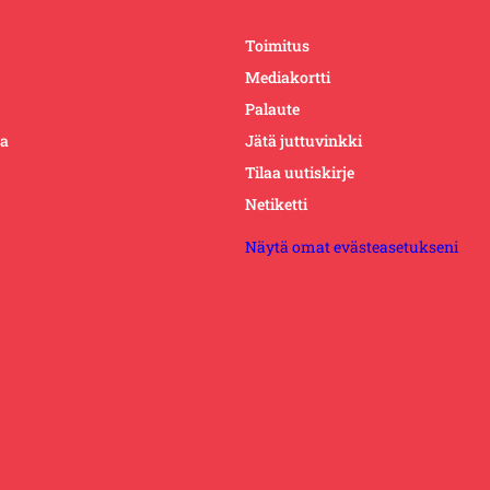
Toimitus
Mediakortti
Palaute
ta
Jätä juttuvinkki
Tilaa uutiskirje
Netiketti
Näytä omat evästeasetukseni