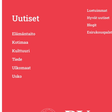
Luetuimmat
Uutiset
Hyvät uutiset
Blogit
Esirukouspals
Elämäntaito
Kotimaa
Kulttuuri
Tiede
Ulkomaat
Usko