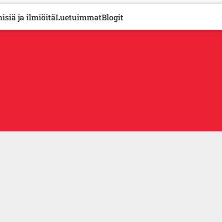
isiä ja ilmiöitä
Luetuimmat
Blogit