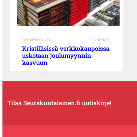
JOULUMYYNTI
4.12.2017 12:02
Kristillisissä verkkokaupoissa
uskotaan joulumyynnin
kasvuun
Tilaa Seurakuntalainen.fi uutiskirje!