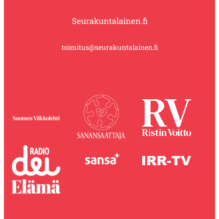
Seurakuntalainen.fi
toimitus@seurakuntalainen.fi