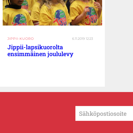
JIPPII-KUORO
6.11.2019 12:23
Jippii-lapsikuorolta
ensimmäinen joululevy