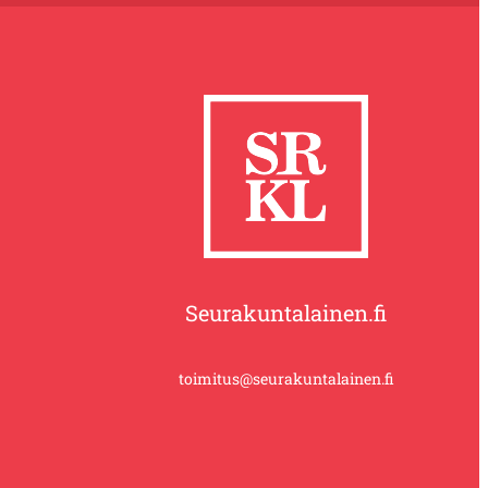
Seurakuntalainen.fi
toimitus@seurakuntalainen.fi