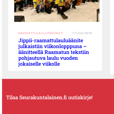
RAAMATTULAULUPROJEKTI
11.11.2025 08:08
Jippii-raamattulauluäänite
julkaistiin viikonlopppuna –
äänitteellä Raamatun tekstiin
pohjautuva laulu vuoden
jokaiselle viikolle
Tilaa Seurakuntalainen.fi uutiskirje!