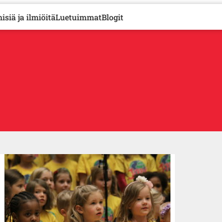
isiä ja ilmiöitä
Luetuimmat
Blogit