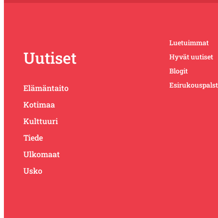
Luetuimmat
Uutiset
Hyvät uutiset
Blogit
Esirukouspals
Elämäntaito
Kotimaa
Kulttuuri
Tiede
Ulkomaat
Usko