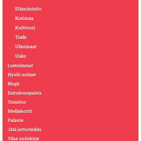
Elämäntaito
Kotimaa
Kulttuuri
Tiede
Ulkomaat
Usko
Luetuimmat
Hyvät uutiset
Blogit
Esirukouspalsta
Toimitus
Mediakortti
Palaute
Jätä juttuvinkki
Tilaa uutiskirje