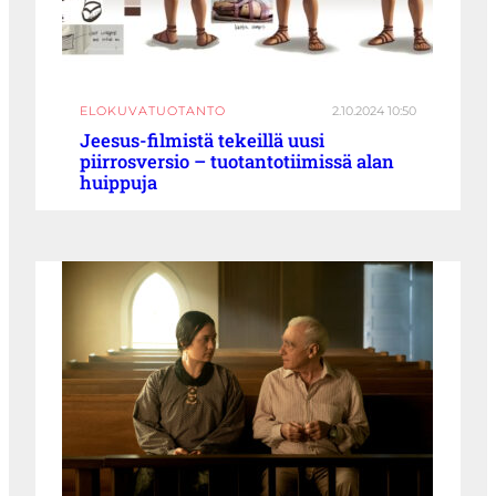
ELOKUVATUOTANTO
2.10.2024 10:50
Jeesus-filmistä tekeillä uusi
piirrosversio – tuotantotiimissä alan
huippuja