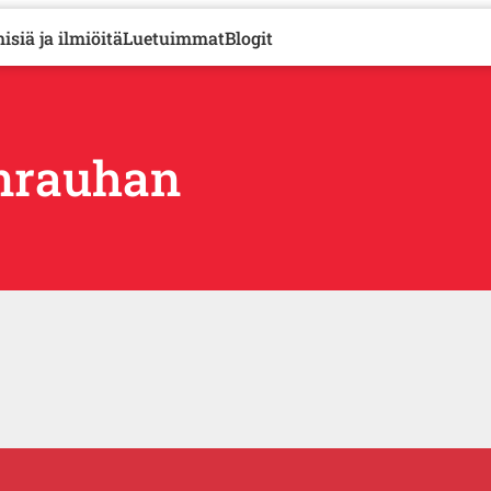
isiä ja ilmiöitä
Luetuimmat
Blogit
enrauhan