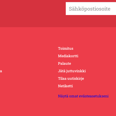
Toimitus
Mediakortti
Palaute
ta
Jätä juttuvinkki
Tilaa uutiskirje
Netiketti
Näytä omat evästeasetukseni