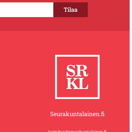
Seurakuntalainen.fi
toimitus@seurakuntalainen.fi