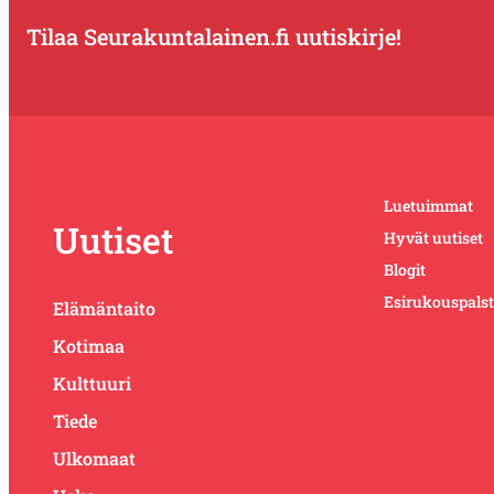
Tilaa Seurakuntalainen.fi uutiskirje!
Luetuimmat
Uutiset
Hyvät uutiset
Blogit
Esirukouspals
Elämäntaito
Kotimaa
Kulttuuri
Tiede
Ulkomaat