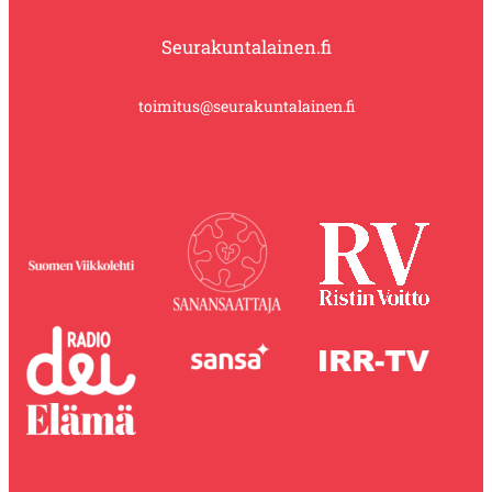
Seurakuntalainen.fi
toimitus@seurakuntalainen.fi