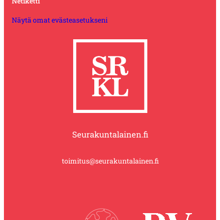
Netiketti
Näytä omat evästeasetukseni
Seurakuntalainen.fi
toimitus@seurakuntalainen.fi