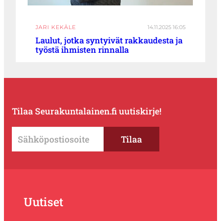
JARI KEKÄLE
14.11.2025 16:05
Laulut, jotka syntyivät rakkaudesta ja
työstä ihmisten rinnalla
Tilaa Seurakuntalainen.fi uutiskirje!
Uutiset