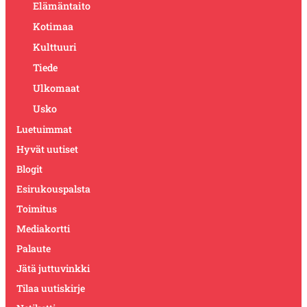
Elämäntaito
Kotimaa
Kulttuuri
Tiede
Ulkomaat
Usko
Luetuimmat
Hyvät uutiset
Blogit
Esirukouspalsta
Toimitus
Mediakortti
Palaute
Jätä juttuvinkki
Tilaa uutiskirje