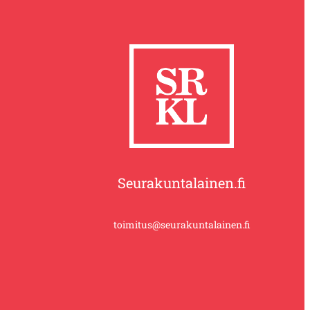
Seurakuntalainen.fi
toimitus@seurakuntalainen.fi