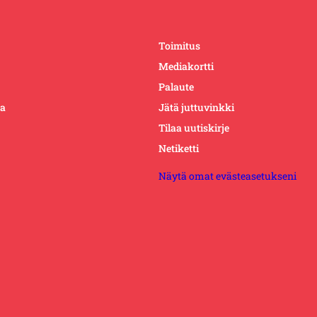
Toimitus
Mediakortti
Palaute
ta
Jätä juttuvinkki
Tilaa uutiskirje
Netiketti
Näytä omat evästeasetukseni