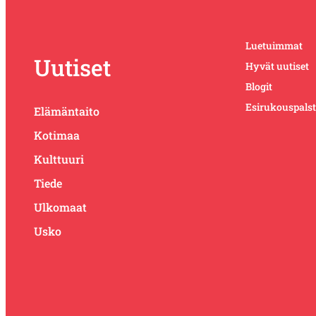
Luetuimmat
Uutiset
Hyvät uutiset
Blogit
Esirukouspals
Elämäntaito
Kotimaa
Kulttuuri
Tiede
Ulkomaat
Usko