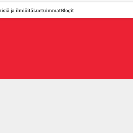
isiä ja ilmiöitä
Luetuimmat
Blogit