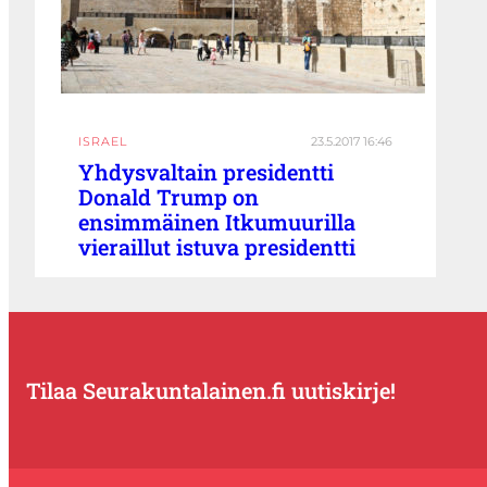
ISRAEL
23.5.2017 16:46
Yhdysvaltain presidentti
Donald Trump on
ensimmäinen Itkumuurilla
vieraillut istuva presidentti
Tilaa Seurakuntalainen.fi uutiskirje!