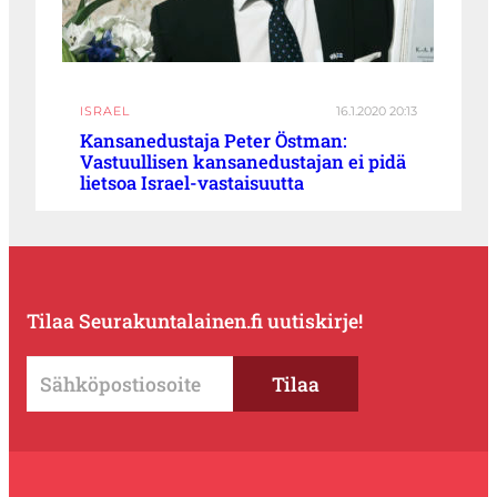
ISRAEL
16.1.2020 20:13
Kansanedustaja Peter Östman:
Vastuullisen kansanedustajan ei pidä
lietsoa Israel-vastaisuutta
Tilaa Seurakuntalainen.fi uutiskirje!