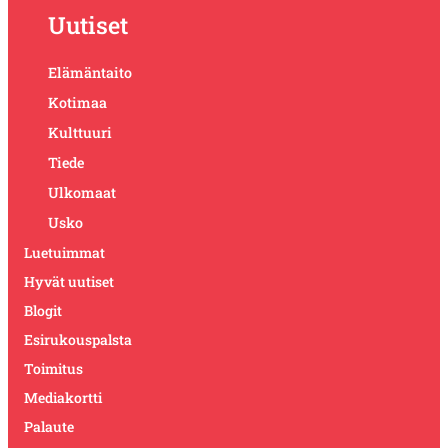
Uutiset
Elämäntaito
Kotimaa
Kulttuuri
Tiede
Ulkomaat
Usko
Luetuimmat
Hyvät uutiset
Blogit
Esirukouspalsta
Toimitus
Mediakortti
Palaute